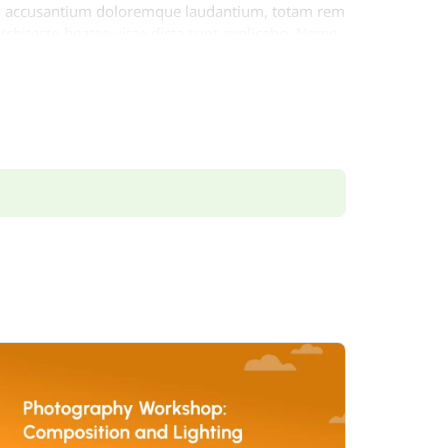
atem accusantium doloremque laudantium, totam rem
architecto beatae vitae dicta sunt explicabo. Nemo
 aut fugit, sed quia consequuntur magni dolores
quam est, qui dolorem ipsum quia dolor sit amet,
i tempora incidunt ut labore et dolore magnam
 nostrum exercitationem ullam corporis suscipit
 autem vel eum iure reprehenderit qui in ea
llum qui dolorem eum fugiat quo voluptas nulla