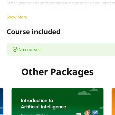
Sed ut perspiciatis unde omnis iste natus error sit volupt
aperiam, eaque ipsa quae ab illo inventore veritatis et quasi 
enim ipsam voluptatem quia voluptas sit aspernatur aut odit
Show More
eos qui ratione voluptatem sequi nesciunt. Neque porro quis
consectetur, adipisci velit, sed quia non numquam eius mod
Course included
aliquam quaerat voluptatem. Ut enim ad minima veniam, quis
laboriosam, nisi ut aliquid ex ea commodi consequatur? Quis
voluptate velit esse quam nihil molestiae consequatur, vel i
pariatur.
No courses!
Other Packages