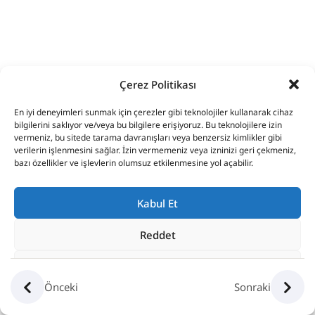
1
4. Excel
Arkaplanı
Ve
Temalar
Çerez Politikası
En iyi deneyimleri sunmak için çerezler gibi teknolojiler kullanarak cihaz
1
bilgilerini saklıyor ve/veya bu bilgilere erişiyoruz. Bu teknolojilere izin
5. Satır,
vermeniz, bu sitede tarama davranışları veya benzersiz kimlikler gibi
Sütun Ve
verilerin işlenmesini sağlar. İzin vermemeniz veya izninizi geri çekmeniz,
bazı özellikler ve işlevlerin olumsuz etkilenmesine yol açabilir.
Hücre
Kavramları
Kabul Et
1
6.
Reddet
Hücrelere
Seçenekleri Göster
Veri Girişi
Önceki
Sonraki
Gizlilik Politikası
1
7.