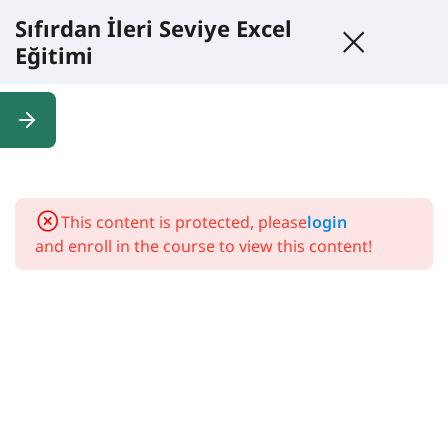
Sıfırdan İleri Seviye Excel
Eğitimi
5
1.
Giriş
This content is protected, please
login
and enroll in the course to view this content!
1
2. Neden Excel
Öğrenmelisiniz
1
3. Excel
Arayüz
Tanıtımı